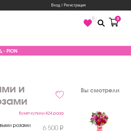
Вход / Регистрация
0
0
 - PION
ами и
Вы смотрели
озами
Букет купили 424 раза
овыми розами
6 500