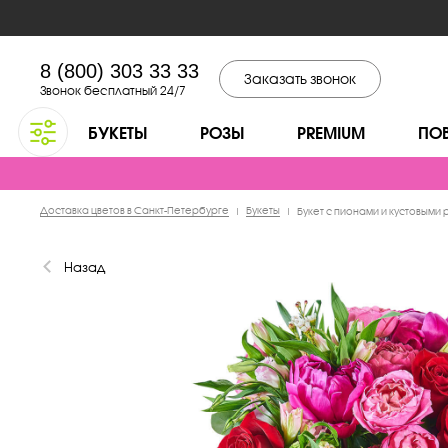
8 (800) 303 33 33
Заказать звонок
Звонок бесплатный 24/7
БУКЕТЫ
РОЗЫ
PREMIUM
ПО
Доставка цветов в Санкт-Петербурге
Букеты
|
|
Букет с пионами и кустовыми
Назад