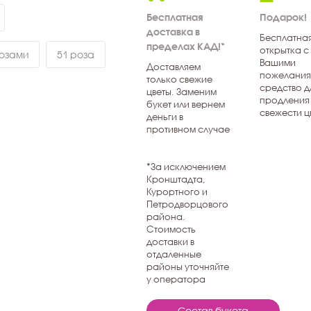
Бесплатная
Подарок!
доставка в
Бесплатна
пределах КАД!*
открытка с
розами
51 роза
Вашими
Доставляем
пожелания
только свежие
средство д
цветы. Заменим
продления
букет или вернем
свежести ц
деньги в
противном случае
*За исключением
Кронштадта,
Курортного и
Петродворцового
района.
Стоимость
доставки в
отдаленные
районы уточняйте
у оператора
Состав букета