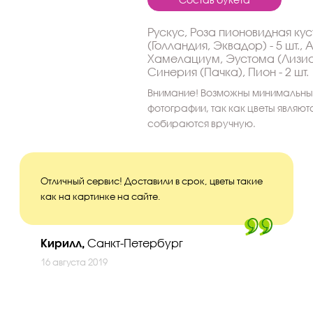
Рускус, Роза пионовидная куст
(Голландия, Эквадор) - 5 шт., 
Хамелациум, Эустома (Лизиант
Синерия (Пачка), Пион - 2 шт.
Внимание! Возможны минимальные
фотографии, так как цветы являю
собираются вручную.
Отличный сервис! Доставили в срок, цветы такие
как на картинке на сайте.
Кирилл,
Санкт-Петербург
16 августа 2019