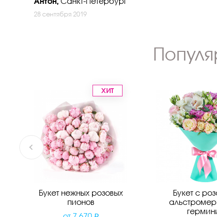
Антон,
Санкт-Петербург
28 сентября 2019
Популя
ХИТ
Букет нежных розовых
Букет с ро
пионов
альстромер
гермин
от
7 670