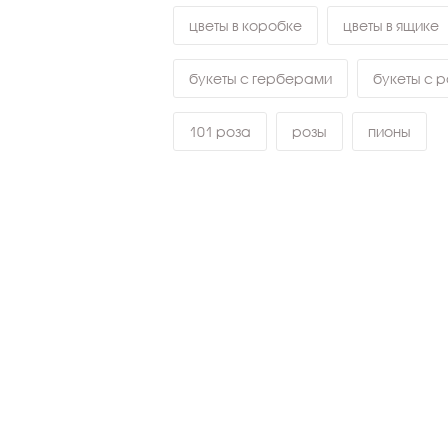
цветы в коробке
цветы в ящике
букеты с герберами
букеты с 
101 роза
розы
пионы