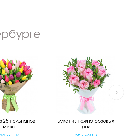
ербурге
из 25 тюльпанов
Букет из нежно-розовых
микс
роз
14 740
от
2 960