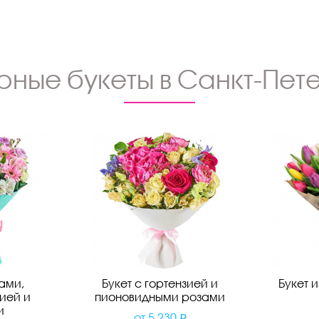
рные букеты в Санкт-Пет
зами,
Букет с гортензией и
Букет 
ией и
пионовидными розами
и
от
5 230