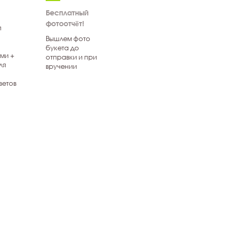
Бесплатный
фотоотчёт!
я
Вышлем фото
букета до
ми +
отправки и при
ля
вручении
ветов