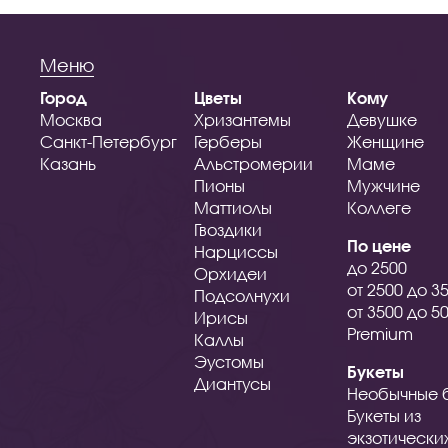
Меню
Город
Цветы
Кому
Москва
Хризантемы
Девушке
Санкт-Петербург
Герберы
Женщине
Казань
Альстромерии
Маме
Пионы
Мужчине
Маттиолы
Коллеге
Гвоздики
По цене
Нарциссы
до 2500
Орхидеи
от 2500 до 3
Подсолнухи
от 3500 до 5
Ирисы
Premium
Каллы
Эустомы
Букеты
Диантусы
Необычные 
Букеты из
экзотически