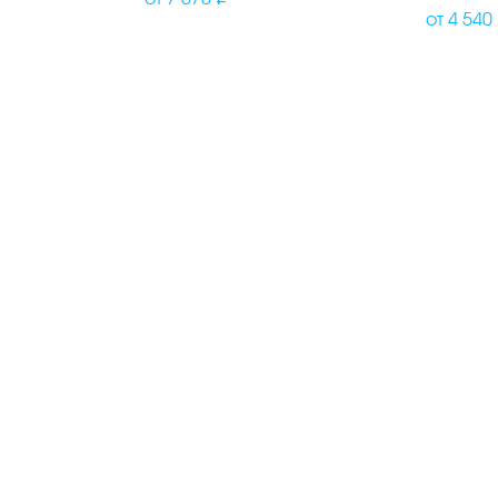
от
4 540