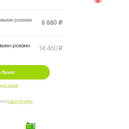
товыми розами
8 880
овыми розами
14 460
 букет
дин клик
 или
в другой день
.