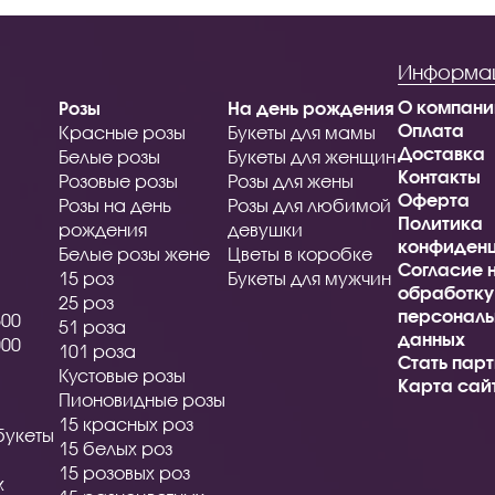
Информа
О компани
Розы
На день рождения
Оплата
Красные розы
Букеты для мамы
Доставка
Белые розы
Букеты для женщин
Контакты
Розовые розы
Розы для жены
Оферта
Розы на день
Розы для любимой
Политика
рождения
девушки
конфиденц
Белые розы жене
Цветы в коробке
Согласие 
15 роз
Букеты для мужчин
обработку
25 роз
персональ
500
51 роза
данных
000
101 роза
Стать пар
Кустовые розы
Карта сай
Пионовидные розы
15 красных роз
букеты
15 белых роз
15 розовых роз
х