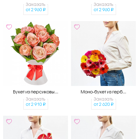
Заказать
Заказать
от
2 960
от
2 960
Букет из персиковы...
Моно-букет из герб...
Заказать
Заказать
от
2 910
от
2 620