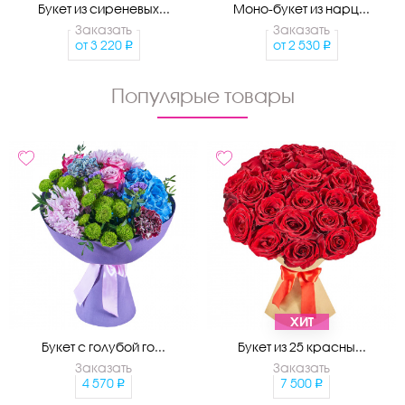
Букет из сиреневых...
Моно-букет из нарц...
Заказать
Заказать
от
3 220
от
2 530
Популярые товары
ХИТ
Букет с голубой го...
Букет из 25 красны...
Заказать
Заказать
4 570
7 500