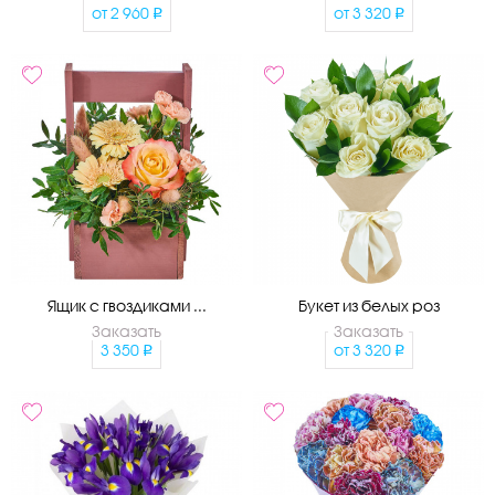
от
2 960
от
3 320
Ящик с гвоздиками ...
Букет из белых роз
Заказать
Заказать
3 350
от
3 320