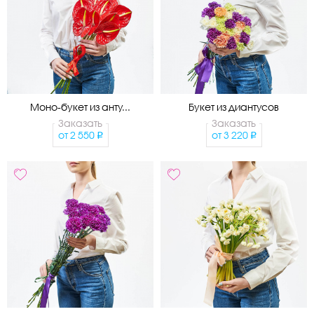
Моно-букет из анту...
Букет из диантусов
Заказать
Заказать
от
2 550
от
3 220