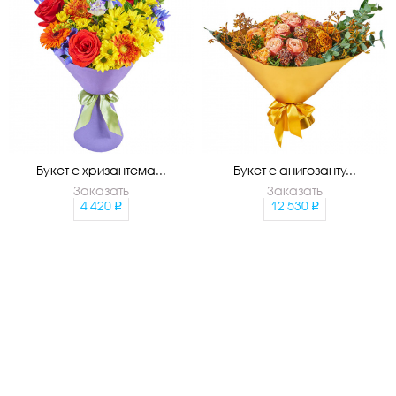
Букет с хризантема...
Букет с анигозанту...
Заказать
Заказать
4 420
12 530