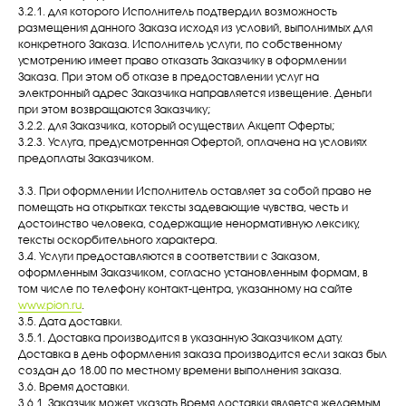
3.2.1. для которого Исполнитель подтвердил возможность
размещения данного Заказа исходя из условий, выполнимых для
конкретного Заказа. Исполнитель услуги, по собственному
усмотрению имеет право отказать Заказчику в оформлении
Заказа. При этом об отказе в предоставлении услуг на
электронный адрес Заказчика направляется извещение. Деньги
при этом возвращаются Заказчику;
3.2.2. для Заказчика, который осуществил Акцепт Оферты;
3.2.3. Услуга, предусмотренная Офертой, оплачена на условиях
предоплаты Заказчиком.
3.3. При оформлении Исполнитель оставляет за собой право не
помещать на открытках тексты задевающие чувства, честь и
достоинство человека, содержащие ненормативную лексику,
тексты оскорбительного характера.
3.4. Услуги предоставляются в соответствии с Заказом,
оформленным Заказчиком, согласно установленным формам, в
том числе по телефону контакт-центра, указанному на сайте
www.pion.ru
.
3.5. Дата доставки.
3.5.1. Доставка производится в указанную Заказчиком дату.
Доставка в день оформления заказа производится если заказ был
создан до 18.00 по местному времени выполнения заказа.
3.6. Время доставки.
3.6.1. Заказчик может указать Время доставки является желаемым,