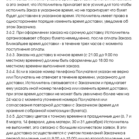
а это значит, что Исполнитель прилагает все усилия для того чтобы
исполнить Заказ в указанное время, но не гарантирует что букет
будет доставлен в указанное время. Исполнитель имеет право в
одностороннем порядке изменить время доставки, уведомив об
этом Заказчика.
3.6.2. При оформлении заказа на срочную доставку, Исполнитель
организовывает сборку букета немедленно, после оплаты Заказа.
Ближайшее время доставки - в течение трех часов с момента
поступления оплаты.
3.6.3. Заказы на доставку в ночное время (с 21.00 до 9.00 по
местному времени) должны быть оформлены до 18.00 по
местному времени выполнения заказа.
3.6.4. Если в заказе номер телефона Получателя указан не верно
или Получатель не отвечает в течение времени, указанного для
доставки, Исполнитель связывается с Заказчиком и предлагает
ему указать иной номер телефона или изменить время доставки,
при этом время доставки не может быть увеличено более чем на
24 часа с момента уточнения номера Получателя или
согласования повторной доставки с Заказчиком (время для
хранения собранной композиции (Букета)).
3.6.5. Доставку цветов к точному времени в праздничные дни (6, 7 и
8 марта, 14 февраля, день матери, 30 и 31 декабря) Исполнитель
не выполняет, это связано с большим количеством заявок. В эти
дни доставка осуществляется с учетом пожеланий Заказчика в
первой половине дня (с 9.00 до 15.00) или во второй половине дня