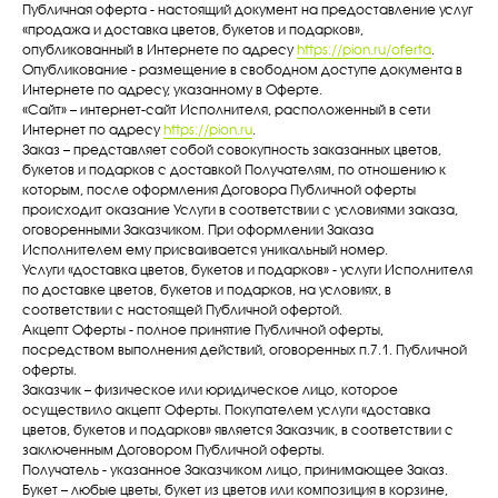
Публичная оферта - настоящий документ на предоставление услуг
«продажа и доставка цветов, букетов и подарков»,
опубликованный в Интернете по адресу
https://pion.ru/oferta
.
Опубликование - размещение в свободном доступе документа в
Интернете по адресу, указанному в Оферте.
«Сайт» – интернет-сайт Исполнителя, расположенный в сети
Интернет по адресу
https://pion.ru
.
Заказ – представляет собой совокупность заказанных цветов,
букетов и подарков с доставкой Получателям, по отношению к
которым, после оформления Договора Публичной оферты
происходит оказание Услуги в соответствии с условиями заказа,
оговоренными Заказчиком. При оформлении Заказа
Исполнителем ему присваивается уникальный номер.
Услуги «доставка цветов, букетов и подарков» - услуги Исполнителя
по доставке цветов, букетов и подарков, на условиях, в
соответствии с настоящей Публичной офертой.
Акцепт Оферты - полное принятие Публичной оферты,
посредством выполнения действий, оговоренных п.7.1. Публичной
оферты.
Заказчик – физическое или юридическое лицо, которое
осуществило акцепт Оферты. Покупателем услуги «доставка
цветов, букетов и подарков» является Заказчик, в соответствии с
заключенным Договором Публичной оферты.
Получатель - указанное Заказчиком лицо, принимающее Заказ.
Букет – любые цветы, букет из цветов или композиция в корзине,