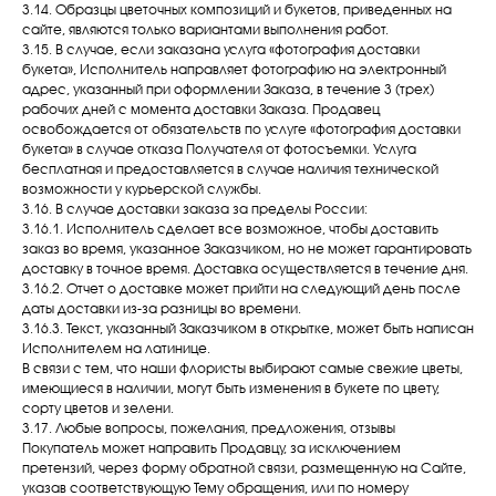
3.14. Образцы цветочных композиций и букетов, приведенных на
сайте, являются только вариантами выполнения работ.
3.15. В случае, если заказана услуга «фотография доставки
букета», Исполнитель направляет фотографию на электронный
адрес, указанный при оформлении Заказа, в течение 3 (трех)
рабочих дней с момента доставки Заказа. Продавец
освобождается от обязательств по услуге «фотография доставки
букета» в случае отказа Получателя от фотосъемки. Услуга
бесплатная и предоставляется в случае наличия технической
возможности у курьерской службы.
3.16. В случае доставки заказа за пределы России:
3.16.1. Исполнитель сделает все возможное, чтобы доставить
заказ во время, указанное Заказчиком, но не может гарантировать
доставку в точное время. Доставка осуществляется в течение дня.
3.16.2. Отчет о доставке может прийти на следующий день после
даты доставки из-за разницы во времени.
3.16.3. Текст, указанный Заказчиком в открытке, может быть написан
Исполнителем на латинице.
В связи с тем, что наши флористы выбирают самые свежие цветы,
имеющиеся в наличии, могут быть изменения в букете по цвету,
сорту цветов и зелени.
3.17. Любые вопросы, пожелания, предложения, отзывы
Покупатель может направить Продавцу, за исключением
претензий, через форму обратной связи, размещенную на Сайте,
указав соответствующую Тему обращения, или по номеру