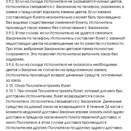
3.9.2. Если на складе Исполнителя не оказывается нужных цветов,
Исполнитель связывается с Заказчиком по телефону, указанному в
заявке и предлагает варианты замены цветов. Если замена
составляющих букета незначительна и может быть произведена
без видимых существенных изменений букета, Исполнитель
производит такую замену без согласования с Заказчиком.
3.9.3. В том случае, если Исполнителю не удается связаться
Заказчиком по телефону, Исполнитель составляет букет с заменой
недостающих цветов на равноценные им по качеству и стоимости.
При этом, выбранная Заказчиком цветовая гамма полностью
сохраняется. Это позволяет Исполнителю выполнить заказ без
задержек.
3.9.4. Если на складе Исполнителя не оказалось необходимых
цветов и Заказчик не согласен на предложенную замену,
Исполнитель производит возврат денежных средств, оплаченных
за заказ.
3.10. Отказ Получателя принять букет.
3.10.1. При отказе Получателя принять букет, который для него был
доставлен Исполнителем, букет возвращается в салон
Исполнителя. Исполнитель связывается с Заказчиком. Денежные
средства за данный заказ не возвращаются. В течение 24 часов с
момента неудачной доставки Заказчик вправе указать иной адрес
доставки в пределах населенного пункта первичной доставки, и
иного Получателя, в этом случае доставка производится
Исполнителем другому Получателю по-другому адресу доставки.