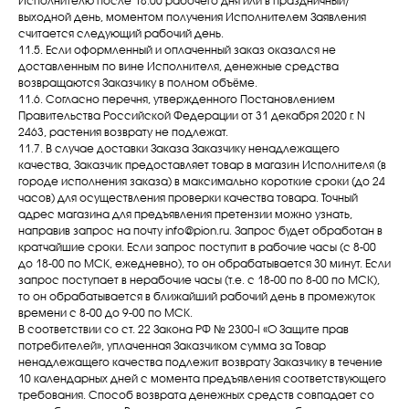
Исполнителю после 18.00 рабочего дня или в праздничный/
выходной день, моментом получения Исполнителем Заявления
считается следующий рабочий день.
11.5. Если оформленный и оплаченный заказ оказался не
доставленным по вине Исполнителя, денежные средства
возвращаются Заказчику в полном объёме.
11.6. Согласно перечня, утвержденного Постановлением
Правительства Российской Федерации от 31 декабря 2020 г. N
2463, растения возврату не подлежат.
11.7. В случае доставки Заказа Заказчику ненадлежащего
качества, Заказчик предоставляет товар в магазин Исполнителя (в
городе исполнения заказа) в максимально короткие сроки (до 24
часов) для осуществления проверки качества товара. Точный
адрес магазина для предъявления претензии можно узнать,
направив запрос на почту info@pion.ru. Запрос будет обработан в
кратчайшие сроки. Если запрос поступит в рабочие часы (с 8-00
до 18-00 по МСК, ежедневно), то он обрабатывается 30 минут. Если
запрос поступает в нерабочие часы (т.е. с 18-00 по 8-00 по МСК),
то он обрабатывается в ближайший рабочий день в промежуток
времени с 8-00 до 9-00 по МСК.
В соответствии со ст. 22 Закона РФ № 2300-I «О Защите прав
потребителей», уплаченная Заказчиком сумма за Товар
ненадлежащего качества подлежит возврату Заказчику в течение
10 календарных дней с момента предъявления соответствующего
требования. Способ возврата денежных средств совпадает со