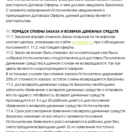
расторгнуть Договор Оферты, о чем должен уведомить Заказчика.
С момента направления Исполнителем уведомления о
прекращении Договора Оферты, данный договор является
расторгнутым.
11.
ПОРЯДОК ОТМЕНЫ ЗАКАЗА И ВОЗВРАТА ДЕНЕЖНЫХ СРЕДСТВ
11.1. Заказчик вправе отменить Заказ позвонив по телефонам
контакт-центра, указанным на сайте
www.pion.ru
, при соблюдении
положений п. 11.2. настоящей оферты.
11.2. Заказ не может быть отменен, если композиция уже была
собрана Исполнителем и подготовлена для доставки Получателю.
Денежные средства в данном случае не возвращаются, так как
цветы являются скоропортящимся товаром.
В остальных случаях при отмене заказа Исполнитель удерживает
20% от стоимости заказа, остаток суммы возвращается Заказчику.
11.3. Для возврата денежных средств Заказчику необходимо
заполнить «Заявление о возврате денежных средств» и отправить
его по адресу: info@pion.ru. Возврат денежных средств
производится от 3-х до 45 рабочих дней со дня получения
«Заявления о возврате денежных средств» Исполнителем.
11.4. Срок рассмотрения Заявления и возврата денежных средств
Заказчику начинает исчисляться с момента получения
Исполнителем Заявления и рассчитывается в рабочих днях без
учета праздников/выходных дней. Если заявление поступило