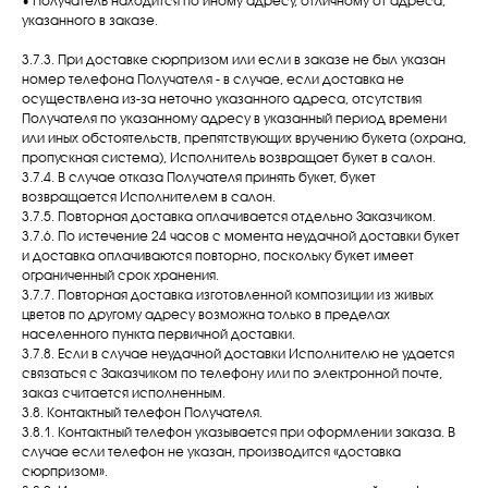
• Получатель находится по иному адресу, отличному от адреса,
указанного в заказе.
3.7.3. При доставке сюрпризом или если в заказе не был указан
номер телефона Получателя - в случае, если доставка не
осуществлена из-за неточно указанного адреса, отсутствия
Получателя по указанному адресу в указанный период времени
или иных обстоятельств, препятствующих вручению букета (охрана,
пропускная система), Исполнитель возвращает букет в салон.
3.7.4. В случае отказа Получателя принять букет, букет
возвращается Исполнителем в салон.
3.7.5. Повторная доставка оплачивается отдельно Заказчиком.
3.7.6. По истечение 24 часов с момента неудачной доставки букет
и доставка оплачиваются повторно, поскольку букет имеет
ограниченный срок хранения.
3.7.7. Повторная доставка изготовленной композиции из живых
цветов по другому адресу возможна только в пределах
населенного пункта первичной доставки.
3.7.8. Если в случае неудачной доставки Исполнителю не удается
связаться с Заказчиком по телефону или по электронной почте,
заказ считается исполненным.
3.8. Контактный телефон Получателя.
3.8.1. Контактный телефон указывается при оформлении заказа. В
случае если телефон не указан, производится «доставка
сюрпризом».