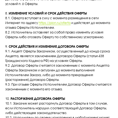
условий п. 6 Оферты.
8.
ИЗМЕНЕНИЕ УСЛОВИЙ И СРОК ДЕЙСТВИЯ ОФЕРТЫ
8.1. Оферта вступает в силу с момента размещения в сети
Интернет по адресу
https://pion.ru/oferta
и действует до момента
отзыва Оферты Исполнителем.
8.2. Исполнитель оставляет за собой право изменять условия
Оферты либо отозвать Оферту по собственному усмотрению.
9.
СРОК ДЕЙСТВИЯ И ИЗМЕНЕНИЕ ДОГОВОРА ОФЕРТЫ
9.1. Акцепт Оферты Заказчиком, осуществленный до конца срока
Акцепта, является заключением Договора Оферты (статья 438
Гражданского Кодекса РФ) на условиях Оферты.
9.2. Договор Оферты считается заключенным с момента Акцепта
Оферты Заказчиком и актуален до момента выполнения
Исполнителем Заказа, либо до момента прекращения
(расторжения) Договора Оферты.
9.3. При отзыве Оферты Исполнителем Договор Оферты считается
законченным с момента его отзыва.
10.
РАСТОРЖЕНИЕ ДОГОВОРА ОФЕРТЫ
10.1. Заказчик может расторгнуть Договор Оферты в том случае,
если Исполнитель нарушил соответствующий Договор Оферты,
либо действующее законодательство.
10.2. Исполнитель по своему усмотрению в любой момент может