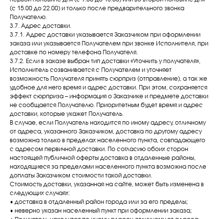
(с 15.00 до 22.00) и только после предварительного звонка
Получателю.
3.7. Адрес доставки.
3.7.1. Адрес доставки указывается Заказчиком при оформлении
заказа или указывается Получателем при звонке Исполнителя, при
доставке по номеру телефона Получателя.
3.7.2. Если в заказе выбран тип доставки «Уточнить у получателя»,
Исполнитель созванивается с Получателем и уточняет
возможность Получателя принять сюрприз (отправление), а так же
удобное для него время и адрес доставки. При этом, сохраняется
эффект сюрприза – информация о Заказчике и предмете доставки
не сообщается Получателю. Приоритетным будет время и адрес
доставки, которые укажет Получатель.
В случае, если Получатель находится по иному адресу, отличному
от адреса, указанного Заказчиком, доставка по другому адресу
возможна только в пределах населенного пункта, совпадающего
с адресом первичной доставки. По согласию обоих сторон
настоящей публичной оферты доставка в отдаленные районы,
находящиеся за пределами населенного пункта возможна после
доплаты Заказчиком стоимости такой доставки.
Стоимость доставки, указанная на сайте, может быть изменена в
следующих случаях:
• доставка в отдаленный район города или за его пределы;
• неверно указан населенный пункт при оформлении заказа;