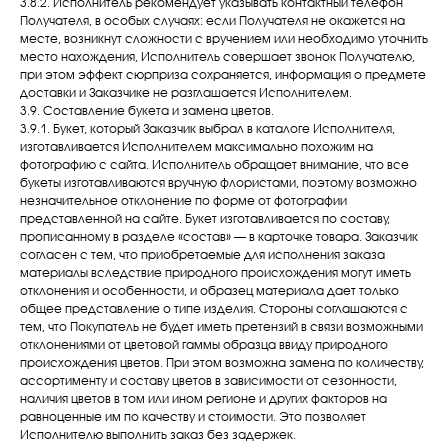
3.8.2. Исполнитель рекомендует указывать контактный телефон
Получателя, в особых случаях: если Получателя не окажется на
месте, возникнут сложности с вручением или необходимо уточнить
место нахождения, Исполнитель совершает звонок Получателю,
при этом эффект сюрприза сохраняется, информация о предмете
доставки и Заказчике не разглашается Исполнителем.
3.9. Составление букета и замена цветов.
3.9.1. Букет, который Заказчик выбрал в каталоге Исполнителя,
изготавливается Исполнителем максимально похожим на
фотографию с сайта. Исполнитель обращает внимание, что все
букеты изготавливаются вручную флористами, поэтому возможно
незначительное отклонение по форме от фотографии
представленной на сайте. Букет изготавливается по составу,
прописанному в разделе «состав» — в карточке товара. Заказчик
согласен с тем, что приобретаемые для исполнения заказа
материалы вследствие природного происхождения могут иметь
отклонения и особенности, и образец материала дает только
общее представление о типе изделия. Стороны соглашаются с
тем, что Покупатель не будет иметь претензий в связи возможными
отклонениями от цветовой гаммы образца ввиду природного
происхождения цветов. При этом возможна замена по количеству,
ассортименту и составу цветов в зависимости от сезонности,
наличия цветов в том или ином регионе и других факторов на
равноценные им по качеству и стоимости. Это позволяет
Исполнителю выполнить заказ без задержек.