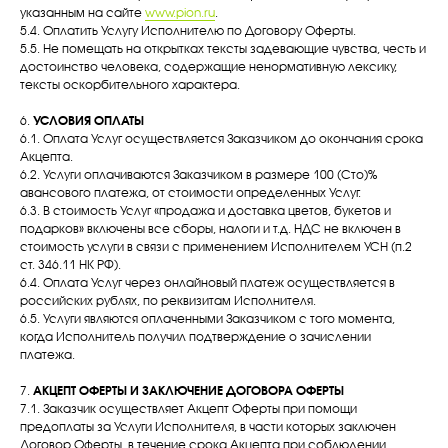
указанным на сайте
www.pion.ru
.
5.4. Оплатить Услугу Исполнителю по Договору Оферты.
5.5. Не помещать на открытках тексты задевающие чувства, честь и
достоинство человека, содержащие ненормативную лексику,
тексты оскорбительного характера.
6.
УСЛОВИЯ ОПЛАТЫ
6.1. Оплата Услуг осуществляется Заказчиком до окончания срока
Акцепта.
6.2. Услуги оплачиваются Заказчиком в размере 100 (Сто)%
авансового платежа, от стоимости определенных Услуг.
6.3. В стоимость Услуг «продажа и доставка цветов, букетов и
подарков» включены все сборы, налоги и т.д. НДС не включен в
стоимость услуги в связи с применением Исполнителем УСН (п.2
ст. 346.11 НК РФ).
6.4. Оплата Услуг через онлайновый платеж осуществляется в
российских рублях, по реквизитам Исполнителя.
6.5. Услуги являются оплаченными Заказчиком с того момента,
когда Исполнитель получил подтверждение о зачислении
платежа.
7.
АКЦЕПТ ОФЕРТЫ И ЗАКЛЮЧЕНИЕ ДОГОВОРА ОФЕРТЫ
7.1. Заказчик осуществляет Акцепт Оферты при помощи
предоплаты за Услуги Исполнителя, в части которых заключен
Договор Оферты, в течение срока Акцепта при соблюдении