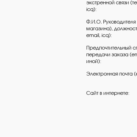
экстренной связи (те
icq):
Ф.И.О. Руководителя
магазина), должность
email, icq):
Предпочтительный 
передачи заказа (ema
иной):
Электронная почта (e
Сайт в интернете: