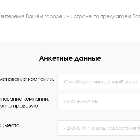
вителем в Вашем городе или стране, то предлагаем Вам
Анкетные данные
менование компании,
нование компании,
ионно-правовую
 (место