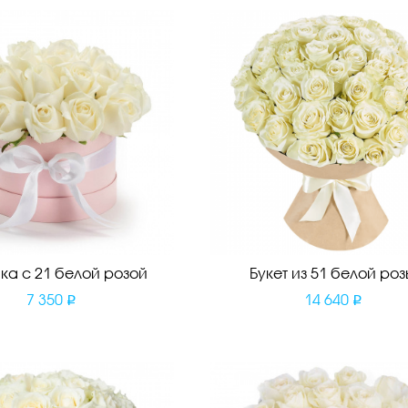
ка с 21 белой розой
Букет из 51 белой ро
7 350
14 640