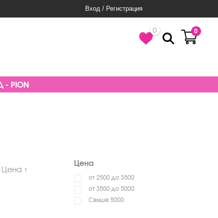
Вход / Регистрация
0
0
 - PION
Цена
Цена ↑
от 2500 до 3500
от 3500 до 5000
Свыше 5000