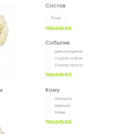
Состав
Роза
ПОКАЗАТЬ ВСЁ
Событие
День рождения
Сказать люблю
Сказать прости
Выздоравливай
ПОКАЗАТЬ ВСЁ
Сказать спасибо
Пожелать успехов
Кому
зы
Женщине
Девушке
Маме
Мужчине
ПОКАЗАТЬ ВСЁ
Ребенку
Коллеге