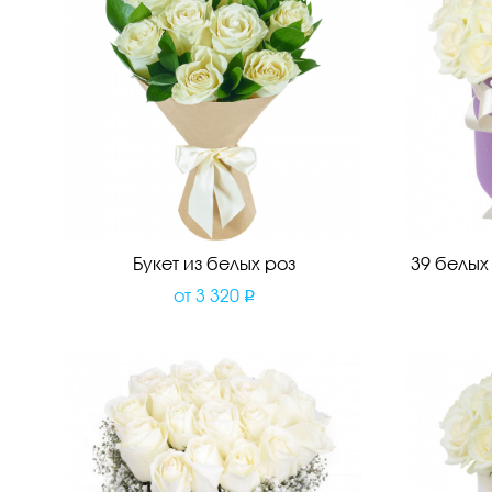
Букет из белых роз
39 белых
от
3 320