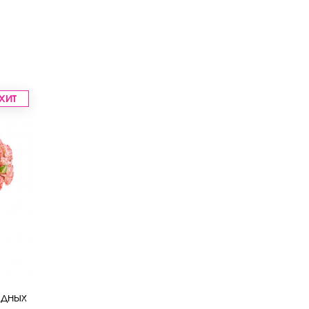
ХИТ
идных