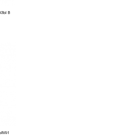
озы в
лыми