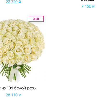
22 720
7 150
ХИТ
т из 101 белой розы
28 110