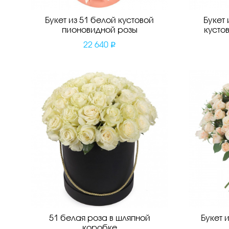
Букет из 51 белой кустовой
Букет
пионовидной розы
кусто
22 640
51 белая роза в шляпной
Букет 
коробке