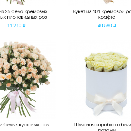
 из 25 бело-кремовых
Букет из 101 кремовой р
вых пионовидных роз
крафте
11 210
40 580
из белых кустовых роз
Шляпная коробка с бе
розами