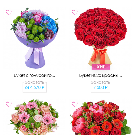
ХИТ
Букет с голубой го...
Букет из 25 красны...
Заказать
Заказать
от
4 570
7 500