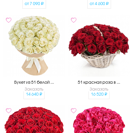
от
7 090
от
4 600
Букет из 51 белой ...
51 красная роза в ...
Заказать
Заказать
14 640
16 520