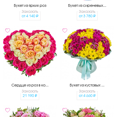
Букет из ярких роз
Букет из сиреневых...
Заказать
Заказать
от
4 140
от
3 780
Сердце из роз в ко...
Букет из кустовых ...
Заказать
Заказать
21 190
от
4 660