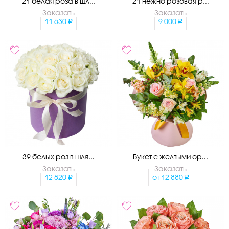
21 белая роза в шл...
21 нежно розовая р...
Заказать
Заказать
11 630
9 000
39 белых роз в шля...
Букет с желтыми ор...
Заказать
Заказать
12 820
от
12 880