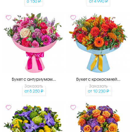
6 150
от
4 990
Букет с антуриумом...
Букет с крокосмией...
Заказать
Заказать
от
8 250
от
10 230