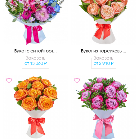
Букет с синей горт...
Букет из персиковы...
Заказать
Заказать
от
13 060
от
2 910