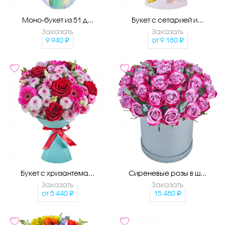
Моно-букет из 51 д...
Букет с сетарией и...
Заказать
Заказать
9 940
от
9 180
Букет с хризантема...
Сиреневые розы в ш...
Заказать
Заказать
от
5 440
15 480