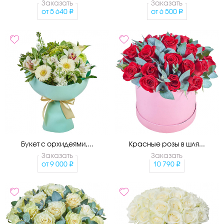
Заказать
Заказать
от
5 640
от
6 500
Букет с орхидеями,...
Красные розы в шля...
Заказать
Заказать
от
9 000
10 790