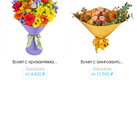
Букет с хризантема...
Букет с анигозанту...
Заказать
Заказать
от
4 420
от
12 530