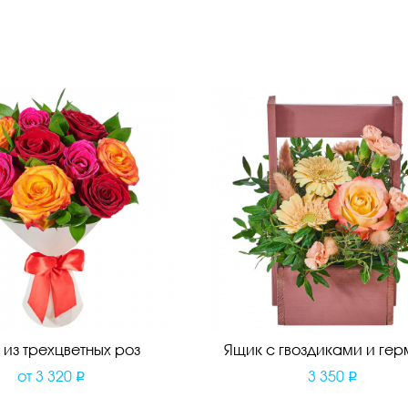
 из трехцветных роз
Ящик с гвоздиками и ге
от
3 320
3 350