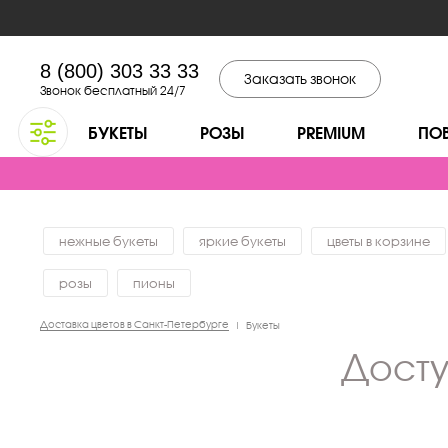
8 (800) 303 33 33
Заказать звонок
Звонок бесплатный 24/7
БУКЕТЫ
РОЗЫ
PREMIUM
ПО
нежные букеты
яркие букеты
цветы в корзине
розы
пионы
Доставка цветов в Санкт-Петербурге
|
Букеты
дост