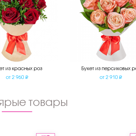
ет из красных роз
Букет из персиковых р
от
2 960
от
2 910
ярые товары