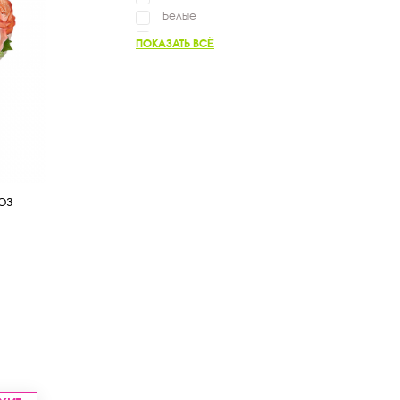
Белые
Синие
ПОКАЗАТЬ ВСЁ
Нежные
Яркие
Фиолетовые
Жёлтые
Разноцветные
Оранжевые
оз