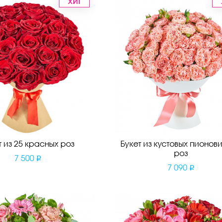
ХИТ
т из 25 красных роз
Букет из кустовых пионов
роз
7 500
7 090