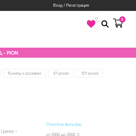
Вход / Регистрация
0
0
 - PION
букеты с розами
51 роза
101 роза
Очистить фильтры
Цена ↑
от 2500 до 3500