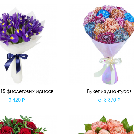
з 15 фиолетовых ирисов
Букет из диантусов
3 420
от
3 370