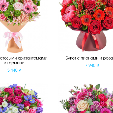
кустовыми хризантемами
Букет с пионами и роз
и гермини
7 940
5 440