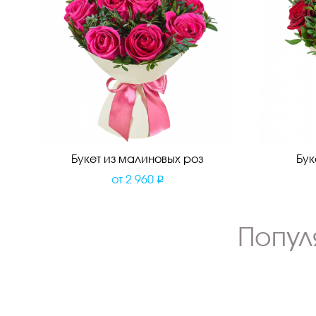
Букет из малиновых роз
Бук
от
2 960
Попул