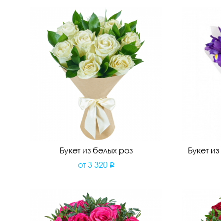
Букет из белых роз
Букет и
от
3 320