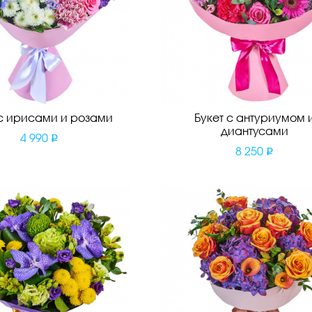
 с ирисами и розами
Букет с антуриумом 
диантусами
4 990
8 250