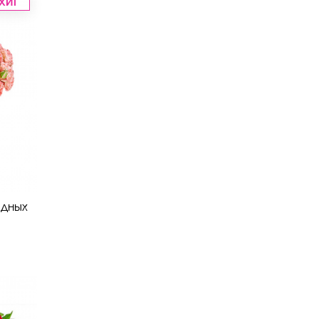
ХИТ
идных