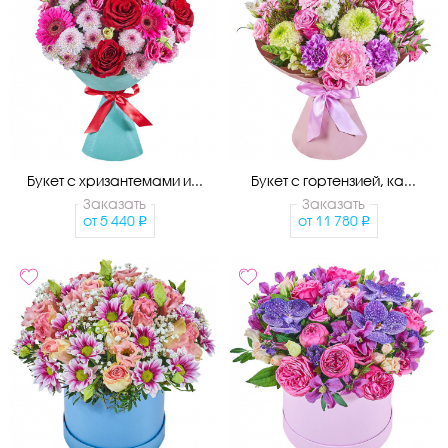
Букет с хризантемами и...
Букет с гортензией, ка...
Заказать
Заказать
от
5 440
от
11 780