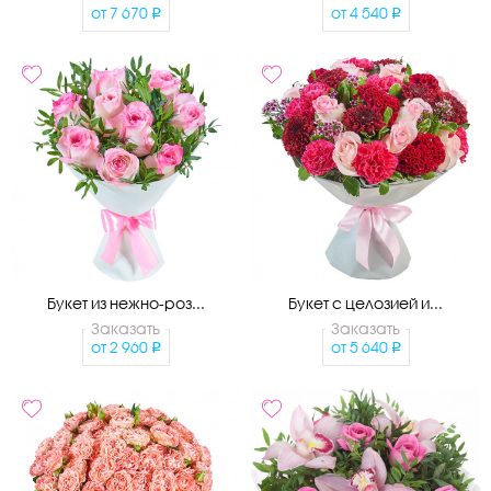
от
7 670
от
4 540
Букет из нежно-роз...
Букет с целозией и...
Заказать
Заказать
от
2 960
от
5 640