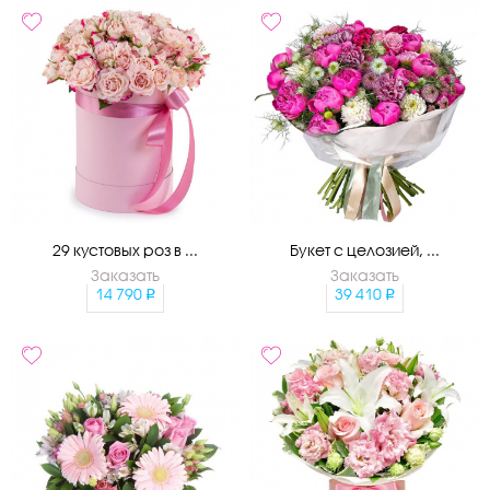
29 кустовых роз в ...
Букет с целозией, ...
Заказать
Заказать
14 790
39 410