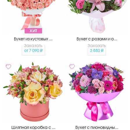
ХИТ
Букет из кустовых ...
Букет с розами и о...
Заказать
Заказать
от
7 090
3 880
Шляпная коробка с ...
Букет с пионовидны...