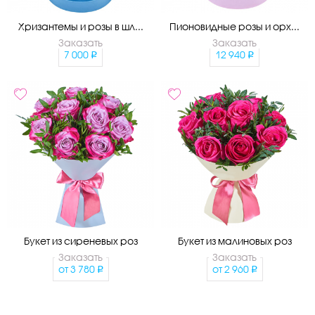
Хризантемы и розы в шл...
Пионовидные розы и орх...
Заказать
Заказать
7 000
12 940
Букет из сиреневых роз
Букет из малиновых роз
Заказать
Заказать
от
3 780
от
2 960