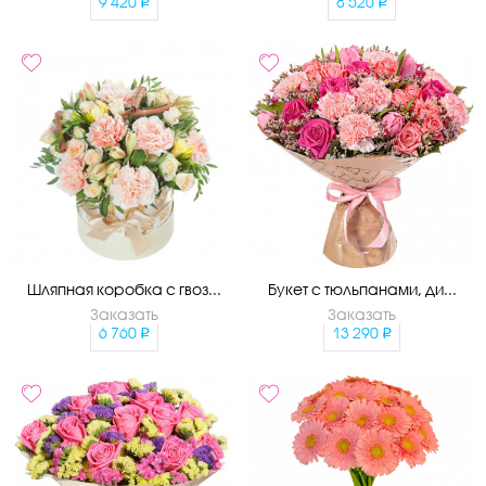
9 420
8 520
Шляпная коробка с гвоз...
Букет с тюльпанами, ди...
Заказать
Заказать
6 760
13 290