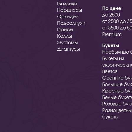
Гвоздики
По цене
Нарциссы
до 2500
Орхидеи
от 2500 до 3
Подсолнухи
от 3500 до 5
Ирисы
Premium
Каллы
Эустомы
Букеты
Диантусы
Необычные 
Букеты из
экзотически
цветов
Осенние бу
Большие бук
Красные бу
Белые букет
Розовые бук
Разноцветн
букеты