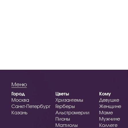
Меню
Город
Цветы
Кому
Москва
Хризантемы
Девушке
Санкт-Петербург
Герберы
Женщине
Казань
Альстромерии
Маме
Пионы
Мужчине
Маттиолы
Коллеге