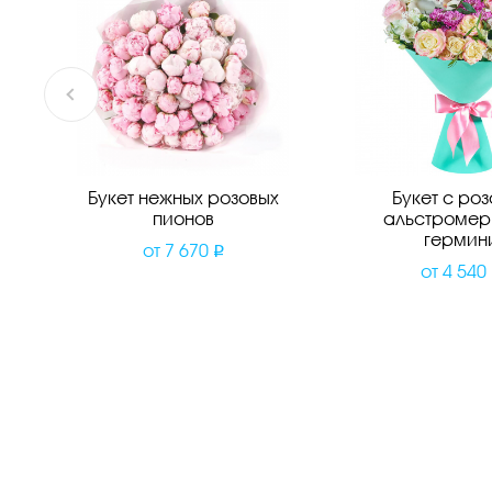
Букет нежных розовых
Букет с ро
пионов
альстромер
гермин
от
7 670
от
4 540