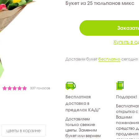
Букет из 25 тюльпанов микс
Заказать
Купить в о
Доставим букет
бесплатно
сегодня
337 голосов
Бесплатная
Подарок!
доставка в
Бесплатна
пределах КАД!*
открытка с
Вашими
Доставляем
пожелания
только свежие
средство д
цветы. Заменим
цветы в корзине
продления
букет или вернем