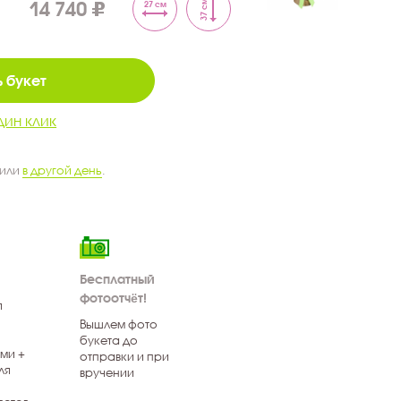
14 740
37 см
27 см
 букет
дин клик
 или
в другой день
.
Бесплатный
фотоотчёт!
я
Вышлем фото
букета до
ми +
отправки и при
ля
вручении