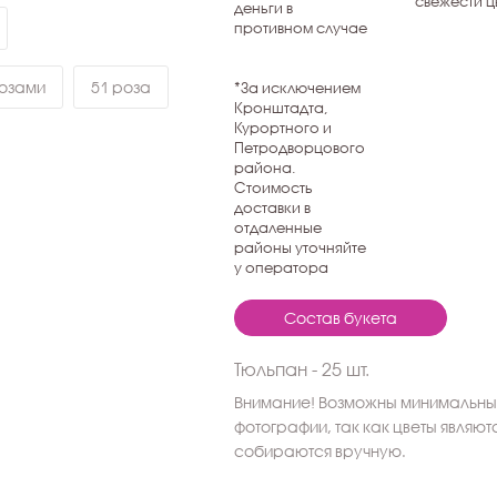
свежести ц
деньги в
противном случае
розами
51 роза
*За исключением
Кронштадта,
Курортного и
Петродворцового
района.
Стоимость
доставки в
отдаленные
районы уточняйте
у оператора
Состав букета
Тюльпан - 25 шт.
Внимание! Возможны минимальные
фотографии, так как цветы являю
собираются вручную.