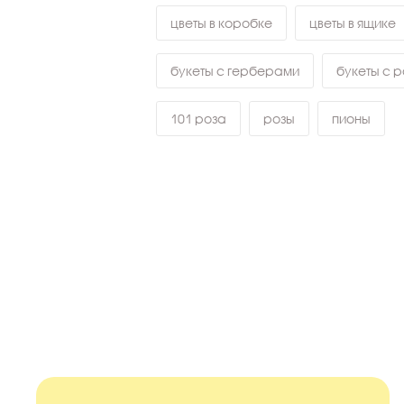
цветы в коробке
цветы в ящике
букеты с герберами
букеты с 
101 роза
розы
пионы