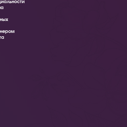
иальности
на
ных
тнером
та