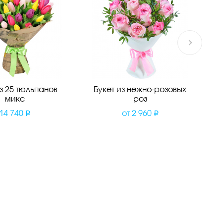
из 25 тюльпанов
Букет из нежно-розовых
микс
роз
14 740
от
2 960