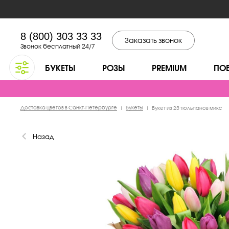
8 (800) 303 33 33
Заказать звонок
Звонок бесплатный 24/7
БУКЕТЫ
РОЗЫ
PREMIUM
ПО
Доставка цветов в Санкт-Петербурге
Букеты
|
|
Букет из 25 тюльпанов микс
Назад