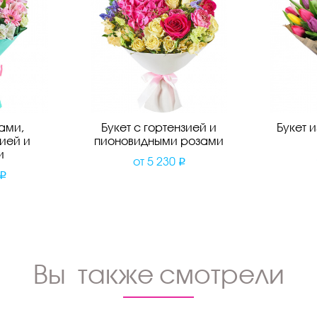
зами,
Букет с гортензией и
Букет 
ией и
пионовидными розами
и
от
5 230
Вы также смотрели