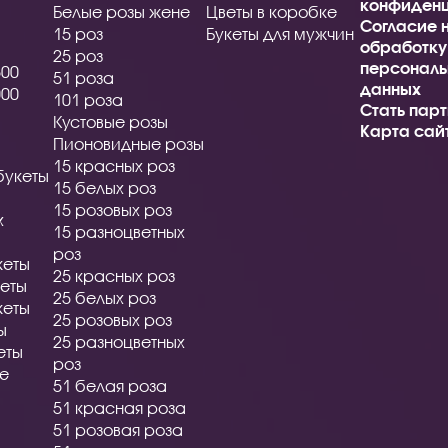
конфиденц
Белые розы жене
Цветы в коробке
Согласие 
15 роз
Букеты для мужчин
обработку
25 роз
персональ
500
51 роза
данных
000
101 роза
Стать пар
Кустовые розы
Карта сай
Пионовидные розы
15 красных роз
букеты
15 белых роз
15 розовых роз
х
15 разноцветных
роз
кеты
25 красных роз
еты
25 белых роз
кеты
25 розовых роз
ы
25 разноцветных
еты
роз
ые
51 белая роза
51 красная роза
51 розовая роза