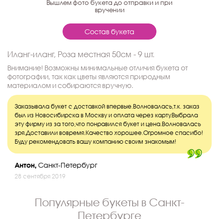
Вышлем фото букета до отправки и при
вручении
Состав букета
Иланг-иланг, Роза местная 50см - 9 шт.
Внимание! Возможны минимальные отличия букета от
фотографии, так как цветы являются природным
материалом и собираются вручную.
Заказывала букет с доставкой впервые.Волновалась,т.к. заказ
был из Новосибирска в Москву и оплата через карту.Выбрала
эту фирму из за того,что понравился букет и цена.Волновалась
зря.Доставили вовремя.Качество хорошее.Огромное спасибо!
Буду рекомендовать вашу компанию своим знакомым!
Антон,
Санкт-Петербург
28 сентября 2019
Популярные букеты в Санкт-
Петербурге