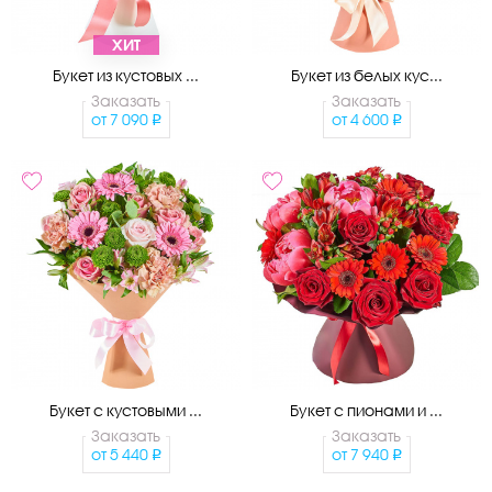
ХИТ
Букет из кустовых ...
Букет из белых кус...
Заказать
Заказать
от
7 090
от
4 600
Букет с кустовыми ...
Букет с пионами и ...
Заказать
Заказать
от
5 440
от
7 940