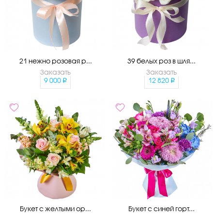
21 нежно розовая р...
39 белых роз в шля...
Заказать
Заказать
9 000
12 820
Букет с желтыми ор...
Букет с синей горт...