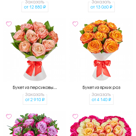
Заказать
Заказать
от
12 880
от
13 060
Букет из персиковы...
Букет из ярких роз
Заказать
Заказать
от
2 910
от
4 140