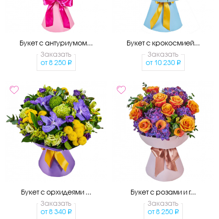
Букет с антуриумом...
Букет с крокосмией...
Заказать
Заказать
от
8 250
от
10 230
Букет с орхидеями ...
Букет с розами и г...
Заказать
Заказать
от
8 340
от
8 250