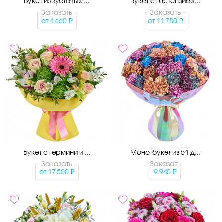
Букет из кустовых ...
Букет с гортензией...
Заказать
Заказать
от
4 660
от
11 780
Букет с гермини и ...
Моно-букет из 51 д...
Заказать
Заказать
от
17 500
9 940